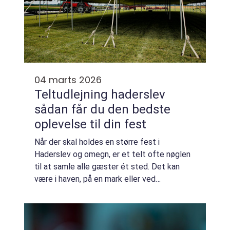
04 marts 2026
Teltudlejning haderslev
sådan får du den bedste
oplevelse til din fest
Når der skal holdes en større fest i
Haderslev og omegn, er et telt ofte nøglen
til at samle alle gæster ét sted. Det kan
være i haven, på en mark eller ved
virksomheden. Mange vælger Teltudlejning
Haderslev, fordi det giver frihed til selv at
sætte ...