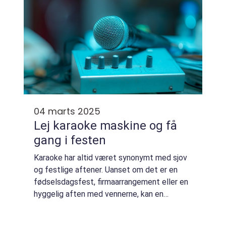
04 marts 2025
Lej karaoke maskine og få
gang i festen
Karaoke har altid været synonymt med sjov
og festlige aftener. Uanset om det er en
fødselsdagsfest, firmaarrangement eller en
hyggelig aften med vennerne, kan en
karaoke maskine sætte prikken over iet og
skabe en uforglemmelig stem...