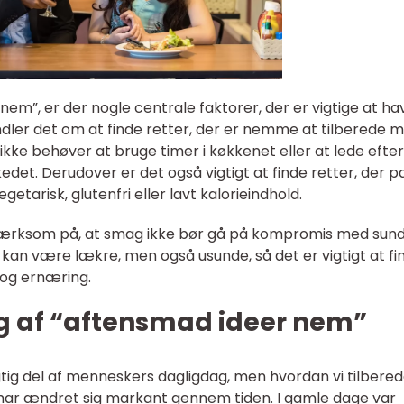
nem”, er der nogle centrale faktorer, der er vigtige at hav
dler det om at finde retter, der er nemme at tilberede 
ikke behøver at bruge timer i køkkenet eller at lede efter
det. Derudover er det også vigtigt at finde retter, der p
getarisk, glutenfri eller lavt kalorieindhold.
mærksom på, at smag ikke bør gå på kompromis med sun
 være lækre, men også usunde, så det er vigtigt at fi
og ernæring.
ng af “aftensmad ideer nem”
tig del af menneskers dagligdag, men hvordan vi tilbered
har ændret sig markant gennem tiden. I gamle dage var