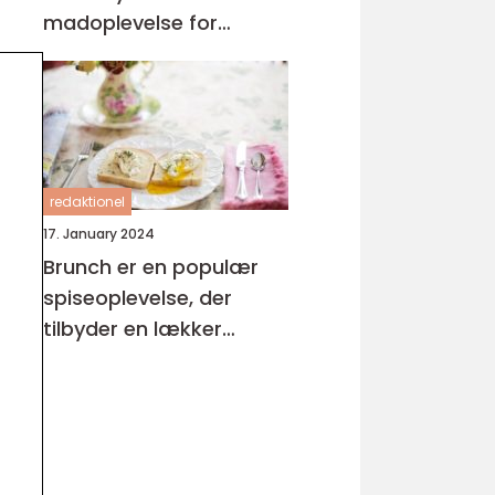
madoplevelse for
eventyrrejsende og
backpackere
redaktionel
17. January 2024
Brunch er en populær
spiseoplevelse, der
tilbyder en lækker
kombination af
morgenmad og
frokostretter