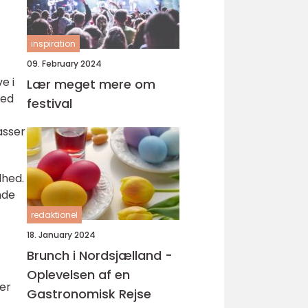
inspiration
09. February 2024
e i
Lær meget mere om
med
festival
asser
dhed.
nde
redaktionel
18. January 2024
Brunch i Nordsjælland -
Oplevelsen af en
er
Gastronomisk Rejse