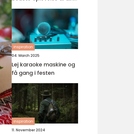
fest
inspiration
04. March 2025
Lej karaoke maskine og
få gang i festen
inspiration
11. November 2024