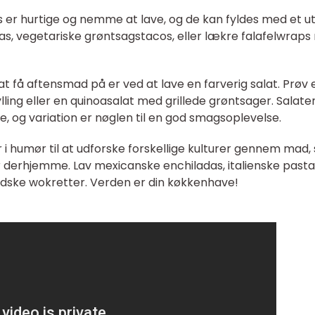
 er hurtige og nemme at lave, og de kan fyldes med et ut
jitas, vegetariske grøntsagstacos, eller lækre falafelwrap
t få aftensmad på er ved at lave en farverig salat. Prøv 
ling eller en quinoasalat med grillede grøntsager. Salate
 og variation er nøglen til en god smagsoplevelse.
er i humør til at udforske forskellige kulturer gennem mad,
er derhjemme. Lav mexicanske enchiladas, italienske pasta
andske wokretter. Verden er din køkkenhave!