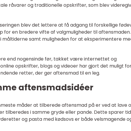
e råvarer og traditionelle opskrifter, som blev videregi
seringen blev det lettere at få adgang til forskellige føde
p for en bredere vifte af valgmuligheder til aftensmaden.
ion i måltiderne samt muligheden for at eksperimentere m
e end nogensinde før, takket være internettet og
line opskrifter, blogs og videoer har gjort det muligt for
ændende retter, der gør aftensmad til en leg.
nemme aftensmadsidéer
emmeste måder at tilberede aftensmad på er ved at lave 
ser tilberedes i samme gryde eller pande. Dette sparer ti
gryderetter og pasta med kødsovs er både velsmagende o