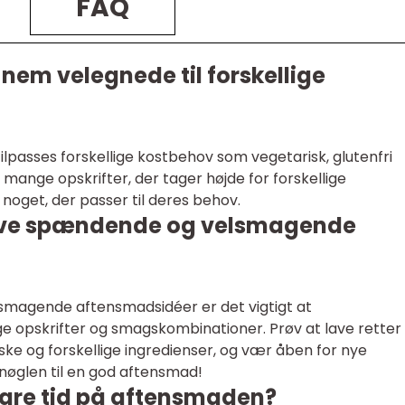
FAQ
nem velegnede til forskellige
lpasses forskellige kostbehov som vegetarisk, glutenfri
er mange opskrifter, der tager højde for forskellige
 noget, der passer til deres behov.
ave spændende og velsmagende
smagende aftensmadsidéer er det vigtigt at
e opskrifter og smagskombinationer. Prøv at lave retter
friske og forskellige ingredienser, og vær åben for nye
nøglen til en god aftensmad!
are tid på aftensmaden?