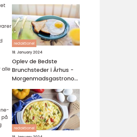
vet
varer
ed
redaktionel
18. January 2024
Oplev de Bedste
 alle
Brunchsteder i Århus -
Morgenmadsgastronomiens
ædelsten
one-
d på
g
redaktionel
18. January 2024