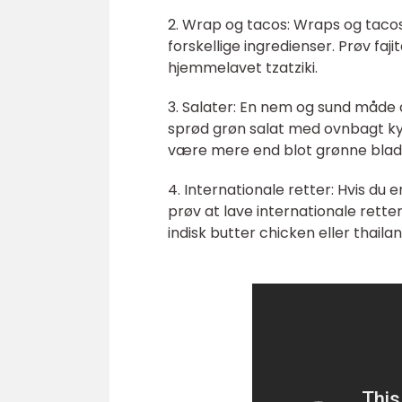
2. Wrap og tacos: Wraps og tacos
forskellige ingredienser. Prøv fa
hjemmelavet tzatziki.
3. Salater: En nem og sund måde a
sprød grøn salat med ovnbagt kyl
være mere end blot grønne blade,
4. Internationale retter: Hvis du 
prøv at lave internationale rett
indisk butter chicken eller thail