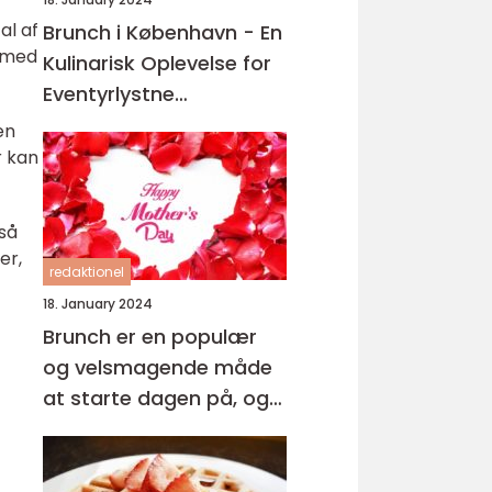
al af
Brunch i København - En
s med
Kulinarisk Oplevelse for
Eventyrlystne
Backpackere
en
r kan
 så
er,
redaktionel
18. January 2024
Brunch er en populær
og velsmagende måde
at starte dagen på, og
der er ingen bedre sted
at nyde denne lækre
kombination af