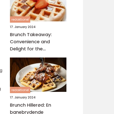
morgenmad og frokost
end i hjertet af
redaktionel
København
17. January 2024
Brunch Takeaway:
Convenience and
Delight for the
Adventurous Travelers
og
g
redaktionel
17. January 2024
Brunch Hillerød: En
banebrydende