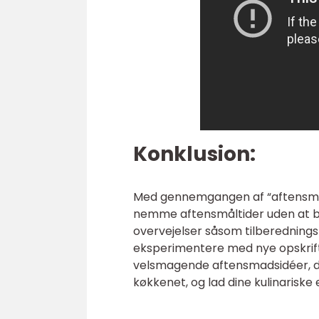
Konklusion:
Med gennemgangen af “aftensmad 
nemme aftensmåltider uden at bru
overvejelser såsom tilberednings
eksperimentere med nye opskri
velsmagende aftensmadsidéer, de
køkkenet, og lad dine kulinarisk